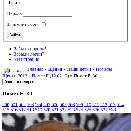
Логин
Пароль
Запомнить меня
Забыли пароль?
Забыли логин?
Регистрация
Главная
»
Щенки
»
Наши детки
»
Пометы
»
Щенки 2012
»
Помет F (12.02.12)
» Помет F_30
Помет F_30
500
501
502
503
504
505
506
507
508
509
510
511
512
513
514
515
516
517
518
519
520
521
522
523
524
525
526
527
528