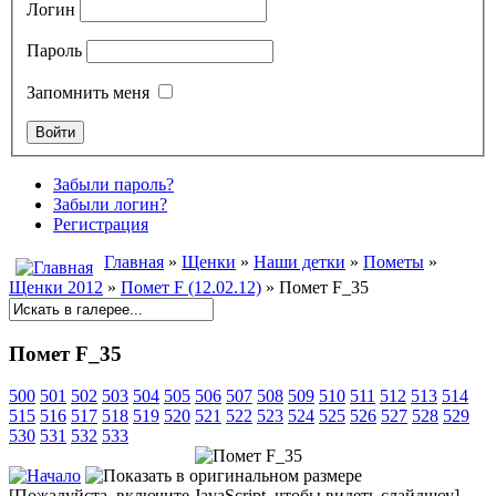
Логин
Пароль
Запомнить меня
Забыли пароль?
Забыли логин?
Регистрация
Главная
»
Щенки
»
Наши детки
»
Пометы
»
Щенки 2012
»
Помет F (12.02.12)
» Помет F_35
Помет F_35
500
501
502
503
504
505
506
507
508
509
510
511
512
513
514
515
516
517
518
519
520
521
522
523
524
525
526
527
528
529
530
531
532
533
[Пожалуйста, включите JavaScript, чтобы видеть слайдшоу]