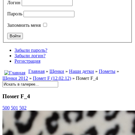
Логин
Пароль
Запомнить меня
Забыли пароль?
Забыли логин?
Регистрация
Главная
»
Щенки
»
Наши детки
»
Пометы
»
Щенки 2012
»
Помет F (12.02.12)
» Помет F_4
Помет F_4
500
501
502